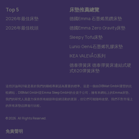
Top 5
床墊推薦總覽
2026年最佳床墊
德國Emma 石墨烯黑鑽床墊
2026年最佳枕頭
德國Emma Zero Gravity床墊
Sleepy Tofu床墊
Lunio Gen4石墨烯乳膠床墊
IKEA VALEVÅG系列
德泰弹簧床 德泰彈簧床連結式硬
式620彈簧床墊
這些評論和評級是基於我們的睡眠專家認為重要的標準。這是一個由DIBMat GmbH運營的比
較網站，DIBMat GmbH是Emma Sleep GmbH的全資子公司，擁有本網站上的Emma床墊。
我們的研究人員盡力保持所有細節和促銷活動的更新，但它們可能隨時改變。我們不對市場上
的所有床墊品牌進行比較。
© 2026. All Rights Reserved.
免責聲明