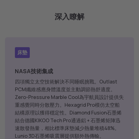
深入瞭解
床墊
NASA技術集成
四項獨立太空技術解決不同睡眠挑戰。Outlast
PCM纖維感應身體溫度並主動調節熱舒適度。
Zero-Pressure Marble Cool為宇航員設計提供失
重感覺同時分散壓力。Hexagrid Pro模仿太空船
結構原理以獲得穩定性。Diamond Fusion石墨烯
結合德國KIKOO Tech Pro通過鋁 + 石墨烯矩陣迅
速散發熱量，相比標準床墊減少熱量堆積48%。
Lunio 3D石墨烯吸震層提供額外熱傳輸。