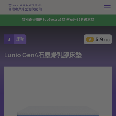
🏆推薦折扣碼 top5extra5🏆 享額外95折優惠🏆
5.9
3
床墊
/10
Lunio Gen4石墨烯乳膠床墊