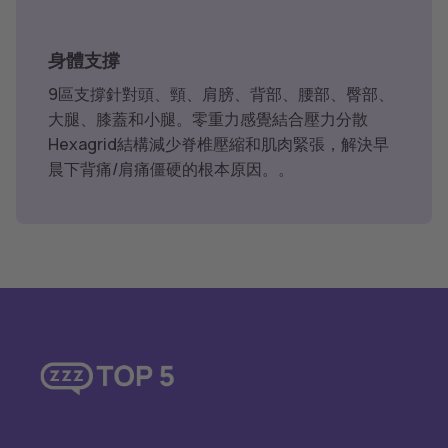
身體支撐
9區支撐針對頭、頸、肩膀、背部、腰部、臀部、
大腿、膝蓋和小腿。零重力感覺結合壓力分散
Hexagrid結構減少脊椎壓縮和肌肉緊張，解決早
晨下背痛/肩痛僵硬的根本原因。。